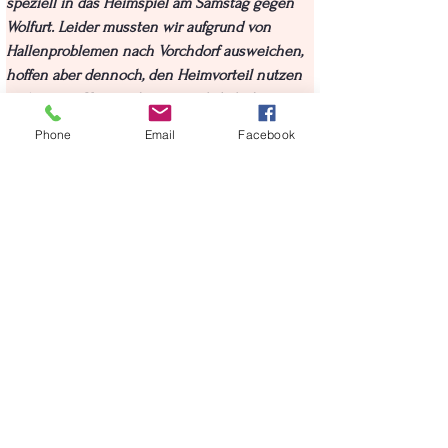
speziell in das Heimspiel am Samstag gegen 
Wolfurt. Leider mussten wir aufgrund von 
Hallenproblemen nach Vorchdorf ausweichen, 
hoffen aber dennoch, den Heimvorteil nutzen 
zu können. Uns wird voraussichtlich der 
gesamte Kader zur Verfügung stehen.
Phone
Email
Facebook
Vieles wird aber davon abhängen, wie stark 
und mit wie vielen Legionären Wolfurt 
antreten wird. 
Am Sonntag sieht die Angelegenheit gegen 
den ASV Pressbaum noch einmal schwieriger 
aus, aber auch hier werden wir versuchen, für 
vielleicht eine kleine Überraschung zu sorgen.
< Zurück zu News