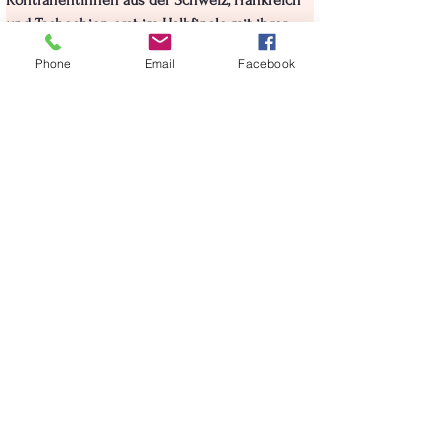
Kontrahentinnen aus der Schweiz, Frankreich 
und Tschechien erst im Halbfinale mit ihrer 
Vorarlberger Partnerin gegen die späteren 
Phone
Email
Facebook
Turniersiegerinnen aus China-Taipeh unterlag. 
Herzliche Gratulation zu diesem Erfolg!
Nächste Woche geht's es für Sarah und Hanna 
weiter zum Spanish International 2024 in 
Alicante, wo hoffentlich ähnliche Erfolge 
gefeiert werden!
< Zurück zu News