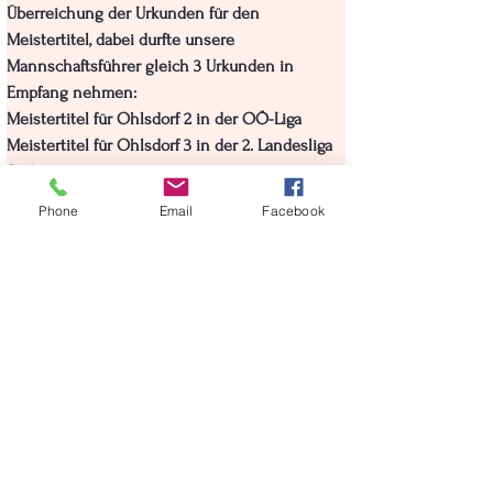
Überreichung der Urkunden für den 
Meistertitel, dabei durfte unsere 
Mannschaftsführer gleich 3 Urkunden in 
Empfang nehmen:
Meistertitel für Ohlsdorf 2 in der OÖ-Liga
Meistertitel für Ohlsdorf 3 in der 2. Landesliga 
Süd
Meisteritel für Ohlsdorf 4 in der 2. Klasse Süd
Phone
Email
Facebook
Damit geht wieder einmal eine höchst 
erfolgreiche Saison für unsere Mannschaften 
zu Ende, da ist auch der Abstieg unserer 
ersten Mannschaft in die 2.Bundesliga ganz 
leicht zu verschmerzen und gibt einem 
unserer Talente womöglich nächstes Jahr die 
Möglichkeit, sich in der 2.Bundesliga beweisen 
zu können.