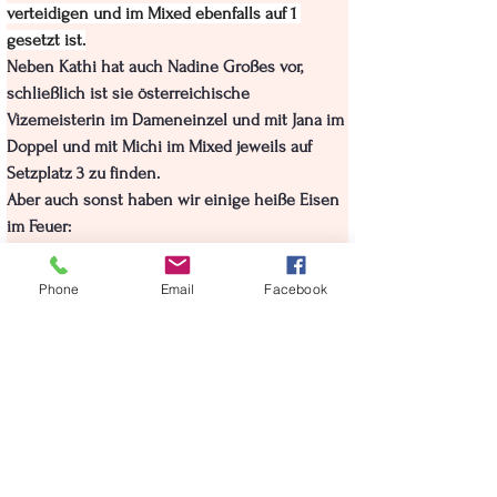
verteidigen und im Mixed ebenfalls auf 1 
gesetzt ist.
Neben Kathi hat auch Nadine Großes vor, 
schließlich ist sie österreichische 
Vizemeisterin im Dameneinzel und mit Jana im 
Doppel und mit Michi im Mixed jeweils auf 
Setzplatz 3 zu finden.
Aber auch sonst haben wir einige heiße Eisen 
im Feuer:
Weiters gute Chancen auf eine Medaille hat 
Michi im Herreneinzel und im Herrendoppel 
Phone
Email
Facebook
(jeweils Setzplatz 3).
Wir drücken den Ohlsdorfern die Daumen und 
wünschen viel Erfolg!
Ergebnisse können unter dem nachfolgenden 
Link abgerufen werden:
https://obv.tournamentsoftware.com/tournamen
t/4F649D0D-F102-4B4A-AA15-