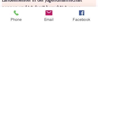
Landesmeister in der Jugendmannschaft 
nennen und ist damit berechtigt, unser 
Bundesland bei den Staatsmeisterschaften zu 
Phone
Email
Facebook
vertreten. Herzliche Gratulation!
Besonders spannend verlief übrigens das 
abschließende Mixedspiel, in dem Alex und 
Lena Nervenstärke zeigen und den 
Entscheidungssatz mit 26:24 für sich 
entscheiden können.
< Zurück zu News