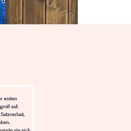
r ersten 
groß auf.
atzverlust, 
eben.
onnte sie sich 