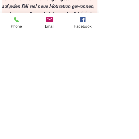
auf jeden Fall viel neue Motivation gewonnen, 
um immer weiter zu trainieren, damit ich beim 
nächsten Mal eine noch bessere Leistung auf 
Phone
Email
Facebook
dem Feld zeigen kann.“
Bild: Hanna (2. vo li.) und das österreichische 
Team