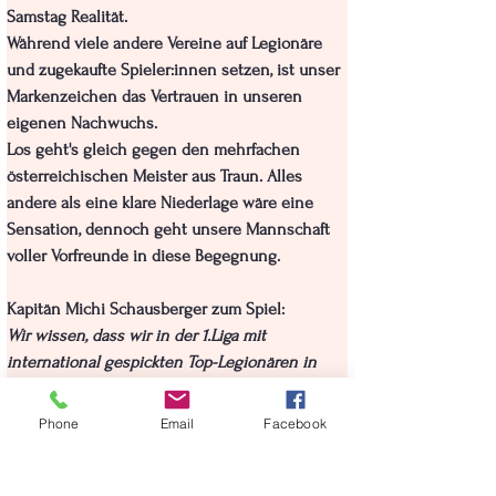
Samstag Realität.
Während viele andere Vereine auf Legionäre 
und zugekaufte Spieler:innen setzen, ist unser 
Markenzeichen das Vertrauen in unseren 
eigenen Nachwuchs.
Los geht's gleich gegen den mehrfachen 
österreichischen Meister aus Traun. Alles 
andere als eine klare Niederlage wäre eine 
Sensation, dennoch geht unsere Mannschaft 
voller Vorfreunde in diese Begegnung.
Kapitän Michi Schausberger zum Spiel:
Wir wissen, dass wir in der 1.Liga mit 
international gespickten Top-Legionären in 
vermutlich jedem Spiel der Underdog sein 
werden, da wir so wie schon den vergangenen 
Phone
Email
Facebook
Jahren auf unsere Eigenbauspielerinnen und 
österreichischen Leihspielern setzen werden. 
Aus diesem Grund lautet die Devise für die 