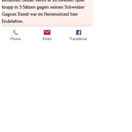
einfahren. Leider verlor er im zweiten Spiel 
knapp in 3 Sätzen gegen seinen Schweizer 
Gegner. Damit war im Herreneinzel hier 
Endstation.

Am Sonntag wurde das Herrendoppel gespielt. 
In diesem Bewert trat er mit seinem 
Phone
Email
Facebook
Standardpartner Martin aus Kärnten an.
Leider verloren die beiden in der ersten Runde 
in 3 Sätzen gegen eine starke Paarung aus den 
Niederlanden.
Die Erfahrung kann Alex aber gleich in dieser 
Woche in der nächsten Meisterschaftsrunde 
zu Hause unter Beweis stellen. 
< Zurück zu News