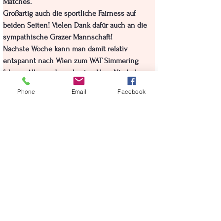
Matches.
Großartig auch die sportliche Fairness auf 
beiden Seiten! Vielen Dank dafür auch an die 
sympathische Grazer Mannschaft!
Nächste Woche kann man damit relativ 
entspannt nach Wien zum WAT Simmering 
fahren. Alles andere als eine klare Niederlage 
in der Bundeshauptstadt würde zum Verbleib 
Phone
Email
Facebook
in der höchsten Spielklasse reichen -  und das 
ohne eine einzigen Legionär. Einzigartig in der 
ganzen Liga!
Wer unsere Mannschaft in Wien live und vor 
Ort unterstützen möchte, kann sich noch 
rasch melden. Noch sind ein paar wenige 
Plätze im Fanbus frei.
Auf geht's Ohlsdorf!!!!!